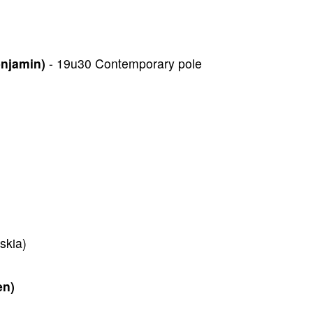
enjamin)
- 19u30 Contemporary pole
skia)
en)