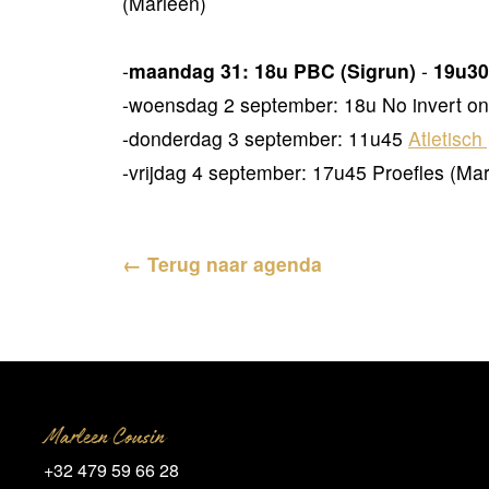
(Marleen)
-
maandag 31: 18u PBC (Sigrun)
-
19u30
-woensdag 2 september: 18u No invert on 
-donderdag 3 september: 11u45
Atletisch
-vrijdag 4 september: 17u45 Proefles (Ma
← Terug naar agenda
Marleen Cousin
+32 479 59 66 28