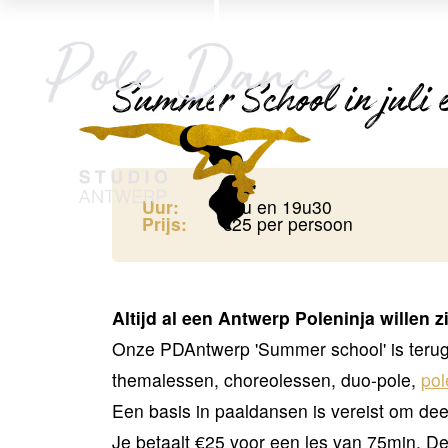
Summer School in juli e
Uur:
18u en 19u30
Prijs:
€25 per persoon
Altijd al een Antwerp Poleninja willen z
Onze PDAntwerp 'Summer school' is terug
themalessen, choreolessen, duo-pole,
pol
Een basis in paaldansen is vereist om de
Je betaalt €25 voor een les van 75min. De