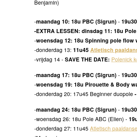
Benjamin)
-
maandag 10:
18u PBC (Sigrun)
-
19u30
-EXTRA LESSEN: dinsdag 11: 18u Pole 
-
woensdag 12: 18u Spinning pole flow w
-donderdag 13:
11u45
Atletisch paaldan
-vrijdag 14 -
SAVE THE DATE:
Polenick 
-
maandag 17:
18u PBC (Sigrun)
-
19u30
-
woensdag 19:
18u Pirouette & Body w
-donderdag 20: 17u45 Beginner duopole
-
maandag 24:
18u PBC (Sigrun)
-
19u30
-woensdag 26: 18u Pole ABC (Elien) -
19
-donderdag 27: 11u45
Atletisch paaldanse