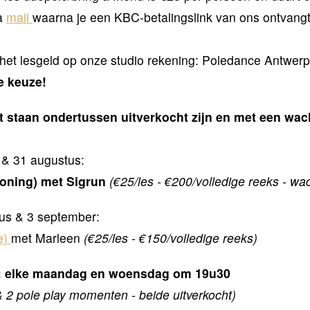
ia
mail
waarna je een KBC-betalingslink van ons ontvangt 
 van het lesgeld op onze studio rekening: Poledance Antw
e keuze!
t staan ondertussen uitverkocht zijn en met een wach
 & 31 augustus:
ioning) met Sigrun
(€25/les - €200/volledige reeks - wach
tus & 3 september:
e)
met Marleen
(€25/les - €150/volledige reeks)
s: elke maandag en woensdag om 19u30
 2 pole play momenten - beide uitverkocht)