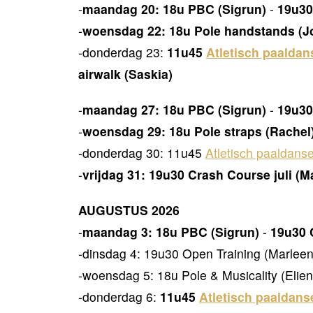
-
maandag 20:
18u PBC (Sigrun)
-
19u30
-
woensdag 22: 18u Pole handstands (Jon
-donderdag 23:
11u45
Atletisch paaldan
airwalk (Saskia)
-
maandag 27: 18u PBC (Sigrun)
-
19u30
-
woensdag 29: 18u Pole straps (Rachel
-donderdag 30: 11u45
Atletisch paaldanse
-
vrijdag 31:
19u30 Crash Course juli (M
AUGUSTUS 2026
-
maandag 3: 18u PBC (Sigrun)
-
19u30 
-dinsdag 4: 19u30 Open Training
(Marleen
-woensdag 5: 18u Pole & Musicality (Elien
-donderdag 6:
11u45
Atletisch paaldans