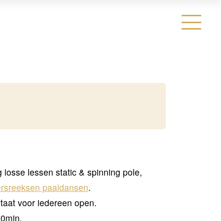
sse lessen static & spinning pole,
ersreeksen paaldansen
.
taat voor iedereen open.
90min.