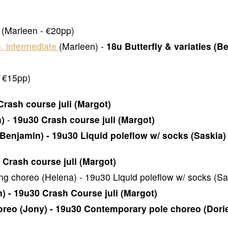
(Marleen - €20pp)
, intermediate
(Marleen) -
18u Butterfly & variaties (B
- €15pp)
Crash course juli (Margot)
n)
-
19u30 Crash course juli (Margot)
 Benjamin) -
19u30 Liquid poleflow w/ socks (Saskia)
 Crash course juli (Margot)
ng choreo (Helena) - 19u30 Liquid poleflow w/ socks (Sa
) - 19u30 Crash Course juli (Margot)
oreo (Jony) - 19u30 Contemporary pole choreo (Dori