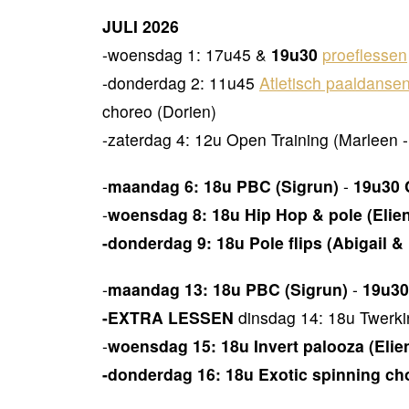
JULI 2026
-woensdag 1: 17u45 &
19u30
proeflessen
-donderdag 2: 11u45
Atletisch paaldansen
choreo (Dorien)
-zaterdag 4: 12u Open Training (Marleen 
-
maandag 6: 18u PBC (Sigrun)
-
19u30 
-
woensdag 8: 18u Hip Hop & pole (Elie
-donderdag 9: 18u Pole flips (Abigail &
-
maandag 13: 18u PBC (Sigrun)
-
19u30
-EXTRA LESSEN
dinsdag 14: 18u Twerki
-
woensdag 15: 18u Invert palooza (Elien
-donderdag 16: 18u Exotic spinning ch