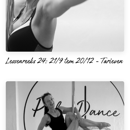
Lessenreeks 24: 21/9 tem 20/12 - Tarieven