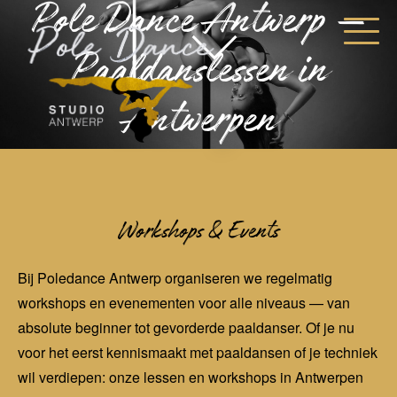
Pole Dance Antwerp —
Paaldanslessen in
Antwerpen
Workshops & Events
Bij Poledance Antwerp organiseren we regelmatig
workshops en evenementen voor alle niveaus — van
absolute beginner tot gevorderde paaldanser. Of je nu
voor het eerst kennismaakt met paaldansen of je techniek
wil verdiepen: onze lessen en workshops in Antwerpen