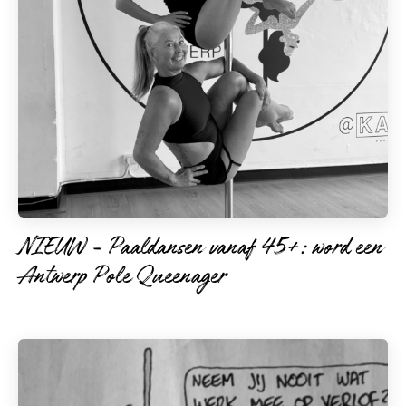
NIEUW - Paaldansen vanaf 45+: word een
Antwerp Pole Queenager